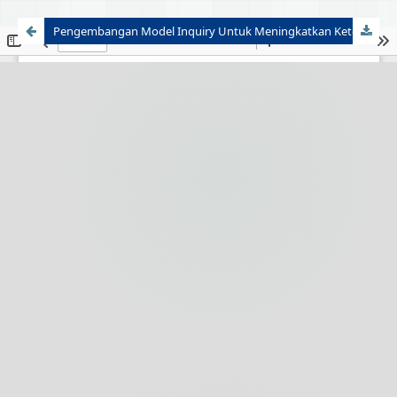
Pengembangan Model Inquiry Untuk Meningkatkan Keterampilan Pemecahan Masalah Dalam Kegiatan Belajar Mengajar Geometri Ruang Dimensi Tiga Di SMA